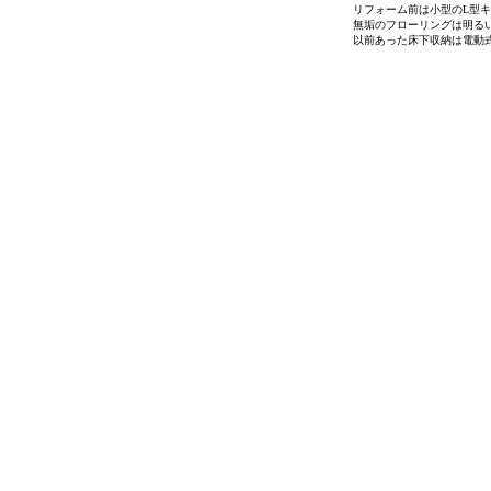
リフォーム前は小型のL型
無垢のフローリングは明る
以前あった床下収納は電動