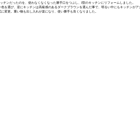
キッチンだったのを、使わなくなくなった勝手口をつぶし、I型のキッチンにリフォームしました。
い色を選び、逆にキッチンは高級感のあるダークブラウンを選んだ事で、明るい中にもキッチンがア
式に変更。重い物も出し入れが楽になり、使い勝手も良くなりました。