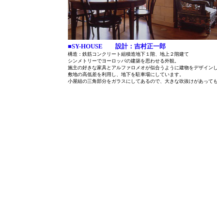
■SY-HOUSE 設計：吉村正一郎
構造：鉄筋コンクリート組積造地下１階、地上２階建て
シンメトリーでヨーロッパの建築を思わせる外観。
施主の好きな家具とアルファロメオが似合うように建物をデザイン
敷地の高低差を利用し、地下を駐車場にしています。
小屋組の三角部分をガラスにしてあるので、大きな吹抜けがあって